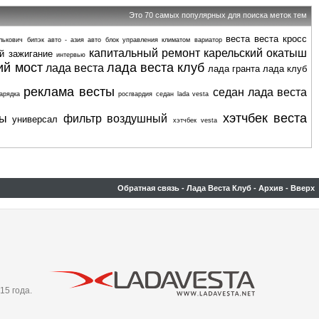
Это 70 самых популярных для поиска меток тем
веста
веста кросс
лькович
бипэк авто - азия авто
блок управления климатом
вариатор
капитальный ремонт
карельский окатыш
й
зажигание
интервью
ий мост
лада веста клуб
лада веста
лада гранта
лада клуб
реклама весты
седан лада веста
арядка
росгвардия
седан lada vesta
хэтчбек веста
ты
фильтр воздушный
универсал
хэтчбек vesta
Обратная связь
-
Лада Веста Клуб
-
Архив
-
Вверх
15 года.