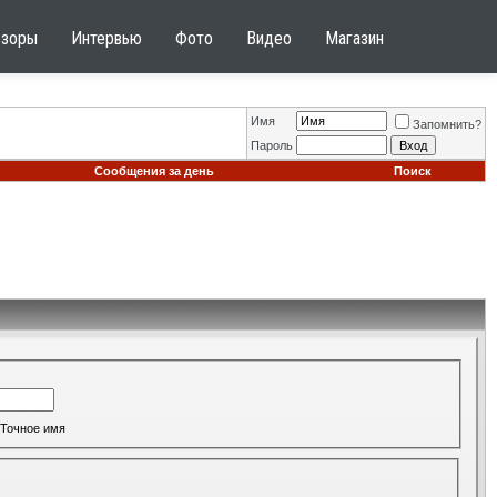
бзоры
Интервью
Фото
Видео
Магазин
Имя
Запомнить?
Пароль
Сообщения за день
Поиск
Точное имя