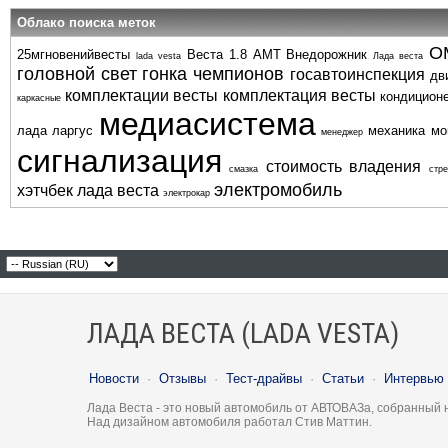
Облако поиска меток
О
25мгновенийвесты
Веста 1.8 АМТ
Внедорожник
lada vesta
Лада веста
головной свет
гонка чемпионов
госавтоинспекция
дв
комплектации весты
комплектация весты
кондицион
каркасные
медиасистема
лада ларгус
механика
мо
менеджер
сигнализация
стоимость владения
смазка
стре
электромобиль
хэтчбек лада веста
электрокар
ЛАДА ВЕСТА (LADA VESTA)
Новости
·
Отзывы
·
Тест-драйвы
·
Статьи
·
Интервью
Лада Веста - это новый автомобиль от АВТОВАЗа, собранный 
Над дизайном автомобиля работал Стив Маттин.