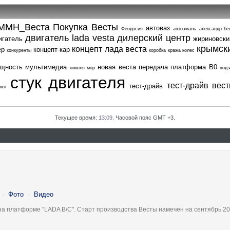
ММН_Веста
Покупка Весты
автоваз
Феодосия
автоэмаль
александр бе
двигатель lada vesta
дилерский центр
игатель
жириновски
крымск
концепт лада веста
ер
концепт-кар
конкуренты
коробка
кража колес
щность
мультимедиа
новая веста
передача
платформа В0
николя мор
подз
стук двигателя
тест-драйв вес
тест-драйв
кот
Текущее время:
13:09
. Часовой пояс GMT +3.
·
Фото
·
Видео
на платформе "LADA B/C". Старт производства Весты намечен на сентябрь 20