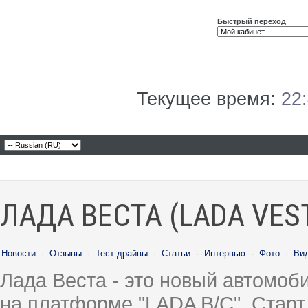
Быстрый переход
Текущее время:
22
ЛАДА ВЕСТА (LADA VES
Новости
·
Отзывы
·
Тест-драйвы
·
Статьи
·
Интервью
·
Фото
·
Ви
Лада Веста - это новый автомо
на платформе "LADA B/C". Старт