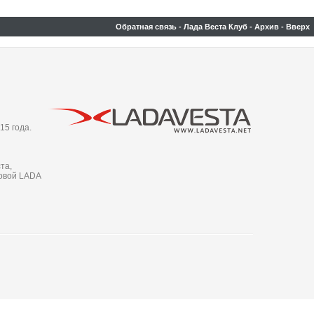
Обратная связь
-
Лада Веста Клуб
-
Архив
-
Вверх
15 года.
та,
новой LADA