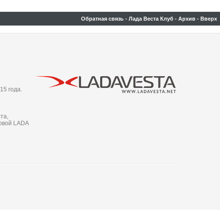
Обратная связь
-
Лада Веста Клуб
-
Архив
-
Вверх
15 года.
та,
новой LADA