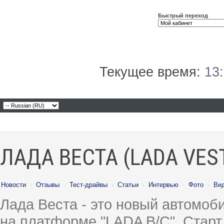
Быстрый переход
Текущее время:
13
ЛАДА ВЕСТА (LADA VES
Новости
·
Отзывы
·
Тест-драйвы
·
Статьи
·
Интервью
·
Фото
·
Ви
Лада Веста - это новый автомо
на платформе "LADA B/C". Старт