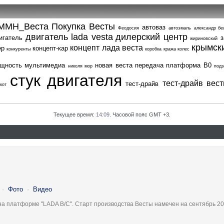
ММН_Веста
Покупка Весты
автоваз
Феодосия
автоэмаль
александр бе
двигатель lada vesta
дилерский центр
игатель
з
жириновский
крымск
концепт лада веста
ер
концепт-кар
конкуренты
коробка
кража колес
щность
мультимедиа
новая веста
передача
платформа В0
николя мор
подз
стук двигателя
тест-драйв вес
тест-драйв
кот
Текущее время:
14:09
. Часовой пояс GMT +3.
·
Фото
·
Видео
на платформе "LADA B/C". Старт производства Весты намечен на сентябрь 20