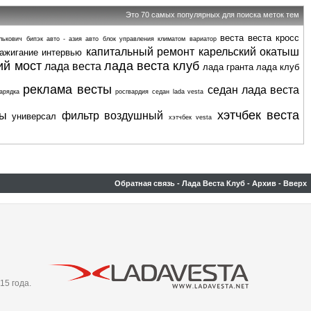
Это 70 самых популярных для поиска меток тем
веста
веста кросс
лькович
бипэк авто - азия авто
блок управления климатом
вариатор
капитальный ремонт
карельский окатыш
ажигание
интервью
ий мост
лада веста клуб
лада веста
лада гранта
лада клуб
реклама весты
седан лада веста
арядка
росгвардия
седан lada vesta
хэтчбек веста
ты
фильтр воздушный
универсал
хэтчбек vesta
Обратная связь
-
Лада Веста Клуб
-
Архив
-
Вверх
15 года.