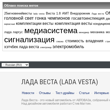
Облако поиска меток
О
25мгновенийвесты
Веста 1.8 АМТ
Внедорожник
lada vesta
Лада веста
головной свет
гонка чемпионов
госавтоинспекция
дв
комплектации весты
комплектация весты
кондицион
каркасные
медиасистема
лада ларгус
механика
мо
менеджер
сигнализация
стоимость владения
смазка
стре
электромобиль
хэтчбек лада веста
электрокар
ЛАДА ВЕСТА (LADA VESTA)
Новости
·
Отзывы
·
Тест-драйвы
·
Статьи
·
Интервью
Лада Веста - это новый автомобиль от АВТОВАЗа, собранный 
Над дизайном автомобиля работал Стив Маттин.