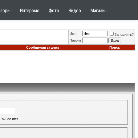
бзоры
Интервью
Фото
Видео
Магазин
Имя
Запомнить?
Пароль
Сообщения за день
Поиск
Точное имя