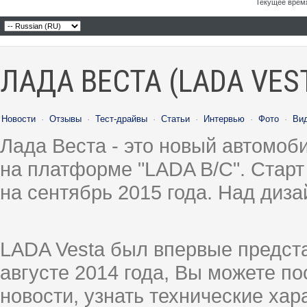
Текущее врем
ЛАДА ВЕСТА (LADA VES
Новости
·
Отзывы
·
Тест-драйвы
·
Статьи
·
Интервью
·
Фото
·
Ви
Лада Веста - это новый автомо
на платформе "LADA B/C". Старт
на сентябрь 2015 года. Над диз
LADA Vesta был впервые предст
августе 2014 года, Вы можете п
новости, узнать технические ха