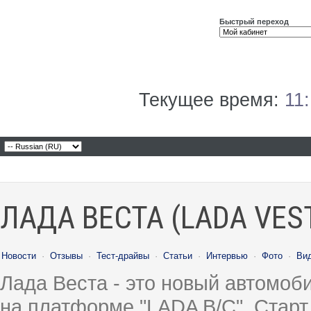
Быстрый переход
Текущее время:
11
ЛАДА ВЕСТА (LADA VES
Новости
·
Отзывы
·
Тест-драйвы
·
Статьи
·
Интервью
·
Фото
·
Ви
Лада Веста - это новый автомо
на платформе "LADA B/C". Старт