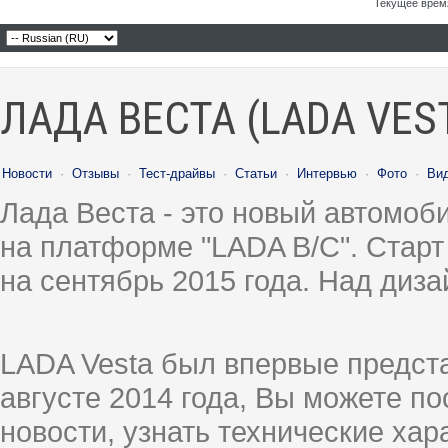
Текущее врем
ЛАДА ВЕСТА (LADA VES
Новости
·
Отзывы
·
Тест-драйвы
·
Статьи
·
Интервью
·
Фото
·
Ви
Лада Веста - это новый автомо
на платформе "LADA B/C". Старт
на сентябрь 2015 года. Над диз
LADA Vesta был впервые предст
августе 2014 года, Вы можете п
новости, узнать технические ха