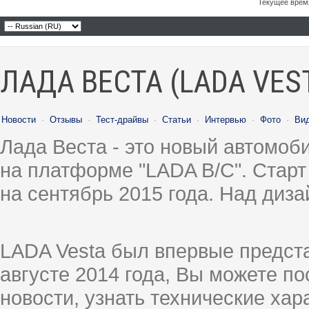
Текущее врем
ЛАДА ВЕСТА (LADA VES
Новости
·
Отзывы
·
Тест-драйвы
·
Статьи
·
Интервью
·
Фото
·
Ви
Лада Веста - это новый автомо
на платформе "LADA B/C". Старт
на сентябрь 2015 года. Над диз
LADA Vesta был впервые предст
августе 2014 года, Вы можете п
новости, узнать технические ха