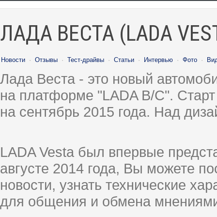
ЛАДА ВЕСТА (LADA VES
Новости
·
Отзывы
·
Тест-драйвы
·
Статьи
·
Интервью
·
Фото
·
Ви
Лада Веста - это новый автомо
на платформе "LADA B/C". Старт
на сентябрь 2015 года. Над диз
LADA Vesta был впервые предст
августе 2014 года, Вы можете п
новости, узнать технические ха
для общения и обмена мнениями