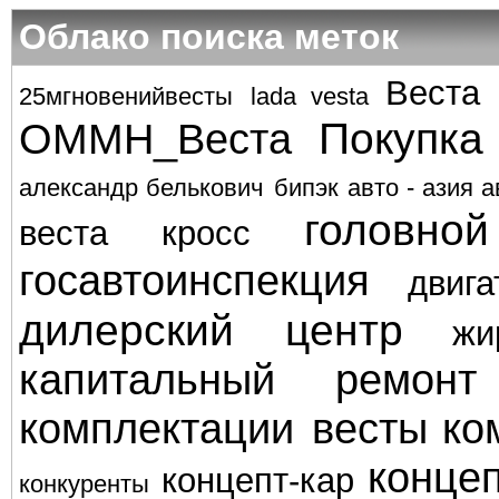
Облако поиска меток
Веста
25мгновенийвесты
lada vesta
Покупка
ОММН_Веста
александр белькович
бипэк авто - азия а
головно
веста кросс
госавтоинспекция
двига
дилерский центр
жи
капитальный ремонт
комплектации весты
ко
концеп
концепт-кар
конкуренты