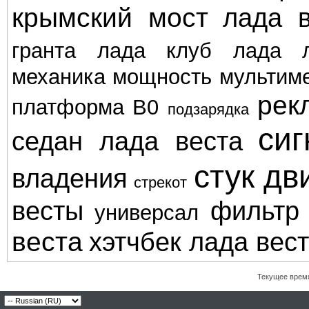
крымский мост
лада в
гранта
лада клуб
лада л
механика
мощность
мультим
рек
платформа В0
подзарядка
сиг
седан лада веста
стук дв
владения
стрекот
весты
фильтр
универсал
веста
хэтчбек лада вес
Текущее врем