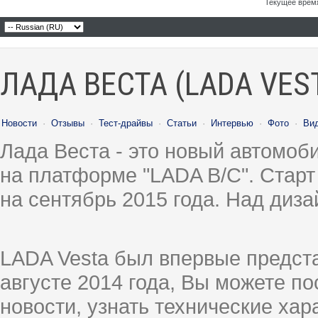
Текущее врем
ЛАДА ВЕСТА (LADA VES
Новости
·
Отзывы
·
Тест-драйвы
·
Статьи
·
Интервью
·
Фото
·
Ви
Лада Веста - это новый автомо
на платформе "LADA B/C". Старт
на сентябрь 2015 года. Над диз
LADA Vesta был впервые предст
августе 2014 года, Вы можете п
новости, узнать технические ха