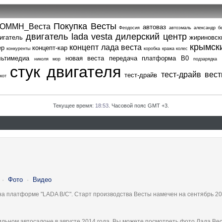
Покупка Весты
ОММН_Веста
автоваз
Феодосия
автоэмаль
александр б
двигатель lada vesta
дилерский центр
игатель
жириновск
крымск
концепт лада веста
ер
концепт-кар
конкуренты
коробка
кража колес
льтимедиа
новая веста
передача
платформа В0
николя мор
подзарядка
стук двигателя
тест-драйв вес
тест-драйв
кот
Текущее время:
18:53
. Часовой пояс GMT +3.
·
Фото
·
Видео
на платформе "LADA B/C". Старт производства Весты намечен на сентябрь 20
льном автосалоне в августе 2014 года, Вы можете посмотреть фото Лада Вес