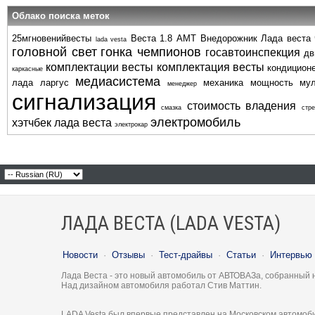
Облако поиска меток
25мгновенийвесты
Веста 1.8 АМТ
Внедорожник
Лада веста
lada vesta
головной свет
гонка чемпионов
госавтоинспекция
дв
комплектации весты
комплектация весты
кондицион
каркасные
медиасистема
лада ларгус
механика
мощность
му
менеджер
сигнализация
стоимость владения
смазка
стре
электромобиль
хэтчбек лада веста
электрокар
ЛАДА ВЕСТА (LADA VESTA)
Новости
·
Отзывы
·
Тест-драйвы
·
Статьи
·
Интервью
Лада Веста - это новый автомобиль от АВТОВАЗа, собранный 
Над дизайном автомобиля работал Стив Маттин.
LADA Vesta был впервые представлен на Московском автомоби