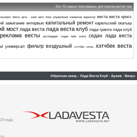
Это 70 самых популярных для поиска меток тем
веста
веста кросс
елькович
бипэк авто - азия авто
блок управления климатом
вариатор
капитальный ремонт
ий
зажигание
интервью
карельский окатыш
ий мост
лада веста клуб
лада веста
лада гранта
лада клуб
реклама весты
седан лада веста
росгвардия
седан lada vesta
хэтчбек веста
ты
фильтр воздушный
универсал
хэтчбек vesta
Обратная связь
-
Лада Веста Клуб
-
Архив
-
Вверх
15 года.
та,