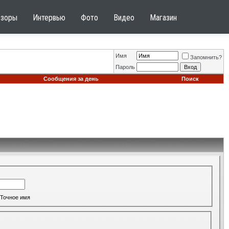
бзоры
Интервью
Фото
Видео
Магазин
Имя
Запомнить?
Пароль
Сообщения за день
Поиск
Точное имя