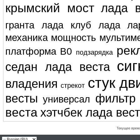
крымский мост
лада в
гранта
лада клуб
лада ла
механика
мощность
мультим
рек
платформа В0
подзарядка
сиг
седан лада веста
стук дв
владения
стрекот
весты
фильтр
универсал
веста
хэтчбек лада вес
Текущее врем