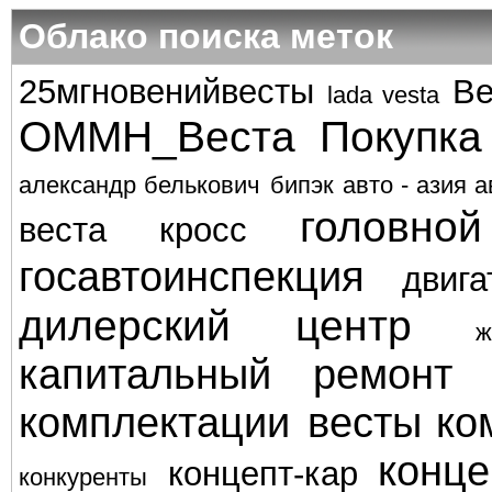
Облако поиска меток
25мгновенийвесты
Ве
lada vesta
ОММН_Веста
Покупка
александр белькович
бипэк авто - азия а
головно
веста кросс
госавтоинспекция
двига
дилерский центр
ж
капитальный ремонт
комплектации весты
ко
конце
концепт-кар
конкуренты