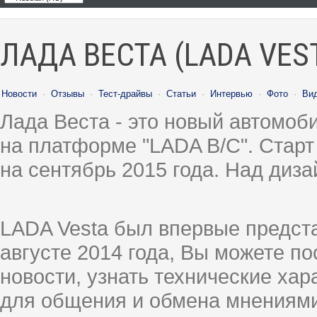
ЛАДА ВЕСТА (LADA VES
Новости
·
Отзывы
·
Тест-драйвы
·
Статьи
·
Интервью
·
Фото
·
Ви
Лада Веста - это новый автомо
на платформе "LADA B/C". Старт
на сентябрь 2015 года. Над диз
LADA Vesta был впервые предст
августе 2014 года, Вы можете п
новости, узнать технические ха
для общения и обмена мнениями