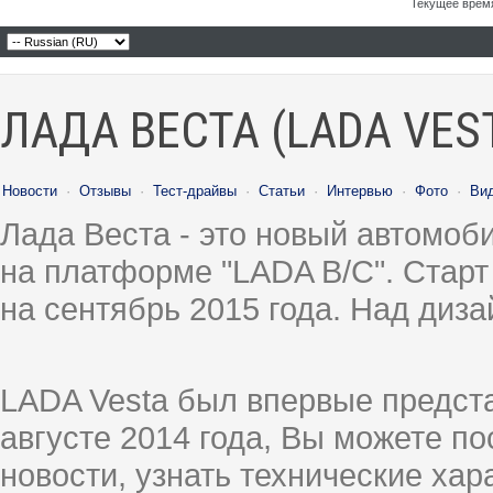
Текущее врем
ЛАДА ВЕСТА (LADA VES
Новости
·
Отзывы
·
Тест-драйвы
·
Статьи
·
Интервью
·
Фото
·
Ви
Лада Веста - это новый автомо
на платформе "LADA B/C". Старт
на сентябрь 2015 года. Над диз
LADA Vesta был впервые предст
августе 2014 года, Вы можете п
новости, узнать технические ха