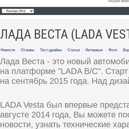
Текущее врем
ЛАДА ВЕСТА (LADA VES
Новости
·
Отзывы
·
Тест-драйвы
·
Статьи
·
Интервью
·
Фото
·
Ви
Лада Веста - это новый автомо
на платформе "LADA B/C". Старт
на сентябрь 2015 года. Над диз
LADA Vesta был впервые предст
августе 2014 года, Вы можете п
новости, узнать технические ха