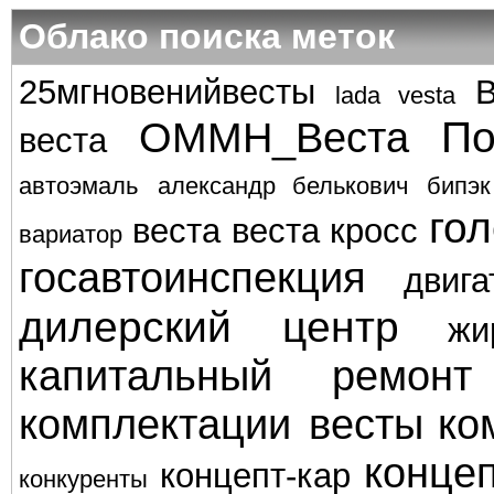
Облако поиска меток
25мгновенийвесты
lada vesta
По
ОММН_Веста
веста
автоэмаль
александр белькович
бипэк
го
веста
веста кросс
вариатор
госавтоинспекция
двига
дилерский центр
жи
капитальный ремонт
комплектации весты
ко
концеп
концепт-кар
конкуренты