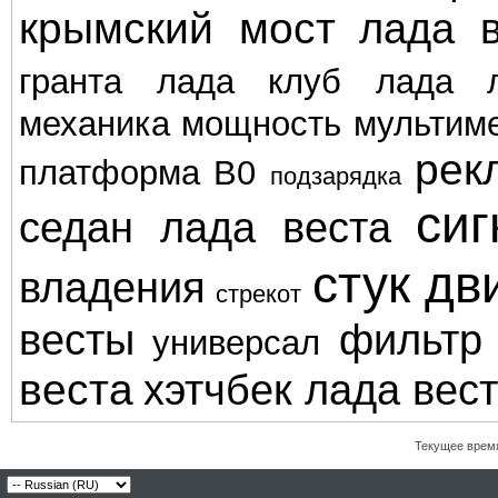
крымский мост
лада в
гранта
лада клуб
лада л
механика
мощность
мультим
рек
платформа В0
подзарядка
сиг
седан лада веста
стук дв
владения
стрекот
весты
фильтр
универсал
веста
хэтчбек лада вес
Текущее врем