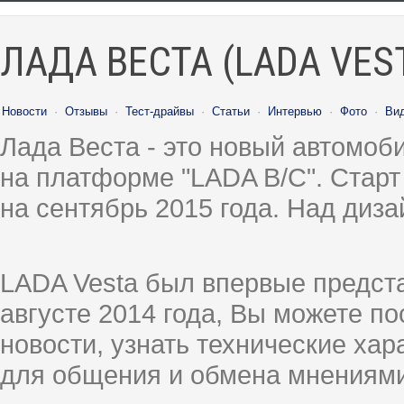
ЛАДА ВЕСТА (LADA VES
Новости
·
Отзывы
·
Тест-драйвы
·
Статьи
·
Интервью
·
Фото
·
Ви
Лада Веста - это новый автомо
на платформе "LADA B/C". Старт
на сентябрь 2015 года. Над диз
LADA Vesta был впервые предст
августе 2014 года, Вы можете п
новости, узнать технические ха
для общения и обмена мнениями