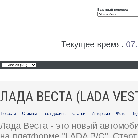
Быстрый переход
Текущее время:
07
ЛАДА ВЕСТА (LADA VES
Новости
·
Отзывы
·
Тест-драйвы
·
Статьи
·
Интервью
·
Фото
·
Ви
Лада Веста - это новый автомо
на платформе "LADA B/C". Старт