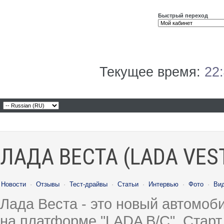
Быстрый переход
Текущее время:
22
ЛАДА ВЕСТА (LADA VES
Новости
·
Отзывы
·
Тест-драйвы
·
Статьи
·
Интервью
·
Фото
·
Ви
Лада Веста - это новый автомо
на платформе "LADA B/C". Старт