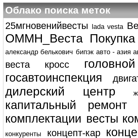
Облако поиска меток
25мгновенийвесты
Ве
lada vesta
ОММН_Веста
Покупка
александр белькович
бипэк авто - азия а
головно
веста кросс
госавтоинспекция
двига
дилерский центр
ж
капитальный ремонт
комплектации весты
ко
конце
концепт-кар
конкуренты