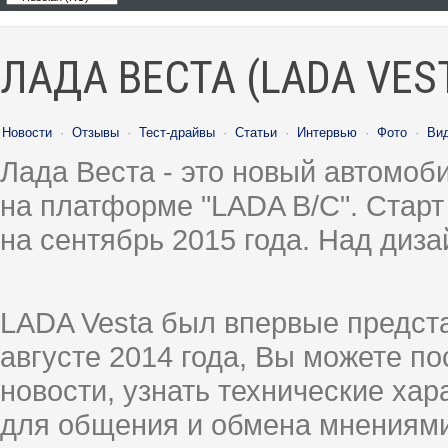
ЛАДА ВЕСТА (LADA VES
Новости
·
Отзывы
·
Тест-драйвы
·
Статьи
·
Интервью
·
Фото
·
Ви
Лада Веста - это новый автомо
на платформе "LADA B/C". Старт
на сентябрь 2015 года. Над диз
LADA Vesta был впервые предст
августе 2014 года, Вы можете п
новости, узнать технические ха
для общения и обмена мнениями