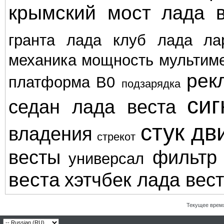
крымский мост
лада в
гранта
лада клуб
лада ла
механика
мощность
мультим
рек
платформа В0
подзарядка
сиг
седан лада веста
стук дв
владения
стрекот
весты
фильтр
универсал
веста
хэтчбек лада вес
Текущее врем