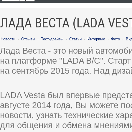
ЛАДА ВЕСТА (LADA VES
Новости
·
Отзывы
·
Тест-драйвы
·
Статьи
·
Интервью
·
Фото
·
Ви
Лада Веста - это новый автомо
на платформе "LADA B/C". Старт
на сентябрь 2015 года. Над диз
LADA Vesta был впервые предст
августе 2014 года, Вы можете п
новости, узнать технические ха
для общения и обмена мнениями