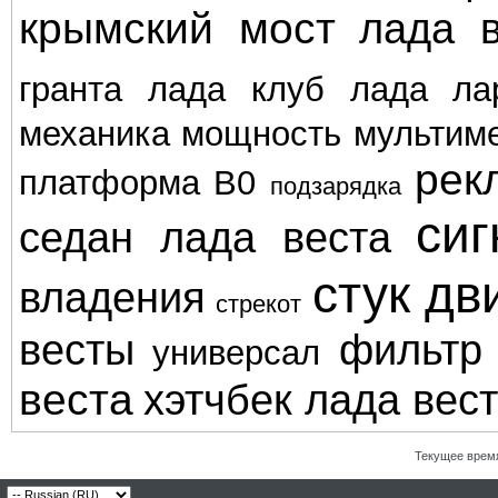
крымский мост
лада в
гранта
лада клуб
лада ла
механика
мощность
мультим
рек
платформа В0
подзарядка
сиг
седан лада веста
стук дв
владения
стрекот
весты
фильтр
универсал
веста
хэтчбек лада вес
Текущее врем