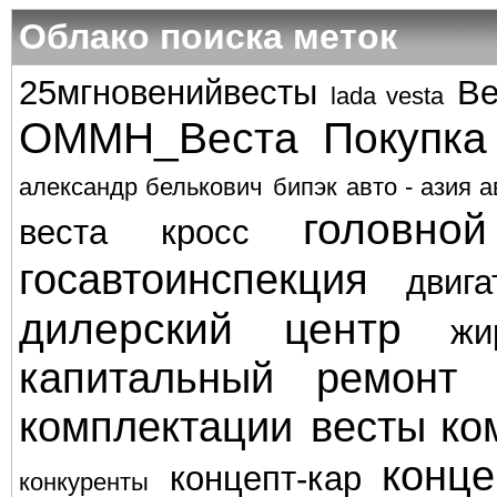
Облако поиска меток
25мгновенийвесты
Ве
lada vesta
ОММН_Веста
Покупка
александр белькович
бипэк авто - азия а
головно
веста кросс
госавтоинспекция
двига
дилерский центр
жи
капитальный ремонт
комплектации весты
ко
конце
концепт-кар
конкуренты