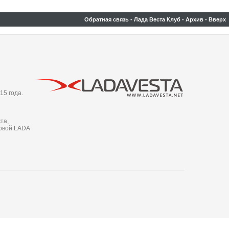
Обратная связь
-
Лада Веста Клуб
-
Архив
-
Вверх
15 года.
та,
новой LADA