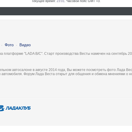
Текущее время:
23:01
. Часовой пояс GMT +3.
·
Фото
·
Видео
на платформе "LADA B/C". Старт производства Весты намечен на сентябрь 20
льном автосалоне в августе 2014 года, Вы можете посмотреть фото Лада Вес
ки автомобиля. Форум Лада Веста открыт для общения и обмена мнениями о 