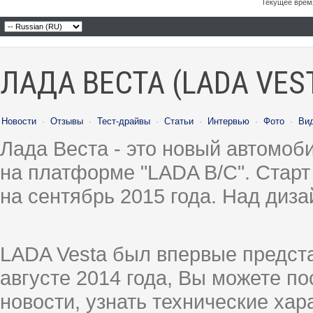
Текущее врем
ЛАДА ВЕСТА (LADA VES
Новости
·
Отзывы
·
Тест-драйвы
·
Статьи
·
Интервью
·
Фото
·
Ви
Лада Веста - это новый автомо
на платформе "LADA B/C". Старт
на сентябрь 2015 года. Над диз
LADA Vesta был впервые предст
августе 2014 года, Вы можете п
новости, узнать технические ха