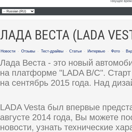
Текущее врем
ЛАДА ВЕСТА (LADA VES
Новости
·
Отзывы
·
Тест-драйвы
·
Статьи
·
Интервью
·
Фото
·
Ви
Лада Веста - это новый автомо
на платформе "LADA B/C". Старт
на сентябрь 2015 года. Над диз
LADA Vesta был впервые предст
августе 2014 года, Вы можете п
новости, узнать технические ха