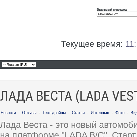
Быстрый переход
Текущее время:
11
ЛАДА ВЕСТА (LADA VES
Новости
·
Отзывы
·
Тест-драйвы
·
Статьи
·
Интервью
·
Фото
·
Ви
Лада Веста - это новый автомо
на платформе "LADA B/C". Старт