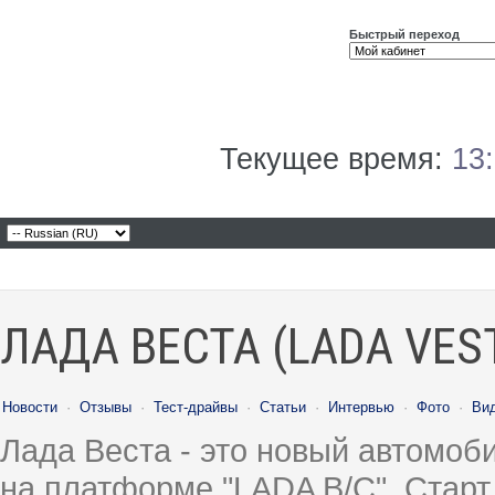
Быстрый переход
Текущее время:
13
ЛАДА ВЕСТА (LADA VES
Новости
·
Отзывы
·
Тест-драйвы
·
Статьи
·
Интервью
·
Фото
·
Ви
Лада Веста - это новый автомо
на платформе "LADA B/C". Старт