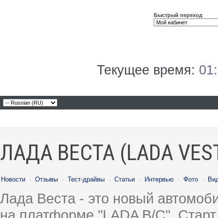
Быстрый переход
Текущее время:
01
ЛАДА ВЕСТА (LADA VES
Новости
·
Отзывы
·
Тест-драйвы
·
Статьи
·
Интервью
·
Фото
·
Ви
Лада Веста - это новый автомо
на платформе "LADA B/C". Старт