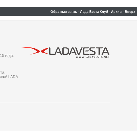
Обратная связь
-
Лада Веста Клуб
-
Архив
-
Вверх
15 года.
та,
новой LADA