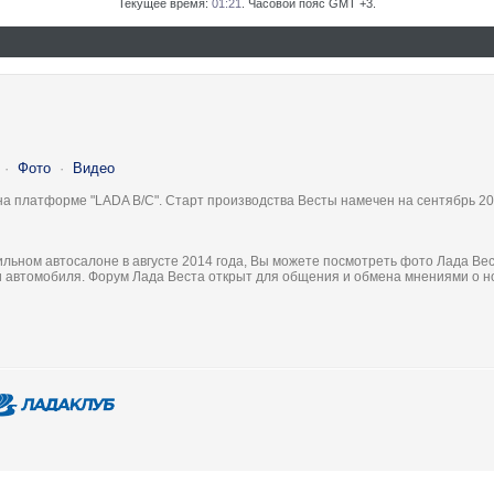
Текущее время:
01:21
. Часовой пояс GMT +3.
·
Фото
·
Видео
на платформе "LADA B/C". Старт производства Весты намечен на сентябрь 20
льном автосалоне в августе 2014 года, Вы можете посмотреть фото Лада Вес
ки автомобиля. Форум Лада Веста открыт для общения и обмена мнениями о 