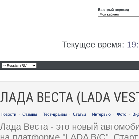
Быстрый переход
Текущее время:
19
ЛАДА ВЕСТА (LADA VES
Новости
·
Отзывы
·
Тест-драйвы
·
Статьи
·
Интервью
·
Фото
·
Ви
Лада Веста - это новый автомо
на платформе "LADA B/C". Старт