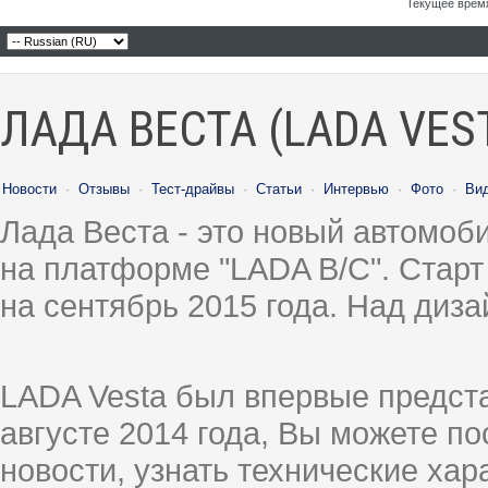
Текущее врем
ЛАДА ВЕСТА (LADA VES
Новости
·
Отзывы
·
Тест-драйвы
·
Статьи
·
Интервью
·
Фото
·
Ви
Лада Веста - это новый автомо
на платформе "LADA B/C". Старт
на сентябрь 2015 года. Над диз
LADA Vesta был впервые предст
августе 2014 года, Вы можете п
новости, узнать технические ха