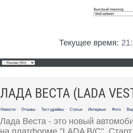
Быстрый переход
Текущее время:
21
ЛАДА ВЕСТА (LADA VES
Новости
·
Отзывы
·
Тест-драйвы
·
Статьи
·
Интервью
·
Фото
·
Ви
Лада Веста - это новый автомо
на платформе "LADA B/C". Старт