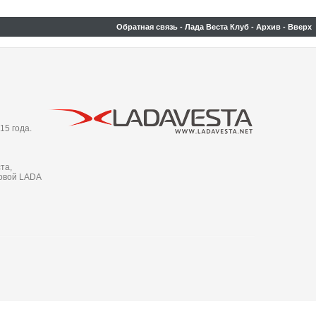
Обратная связь
-
Лада Веста Клуб
-
Архив
-
Вверх
15 года.
та,
новой LADA