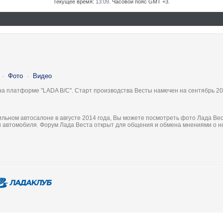
Текущее время:
13:09
. Часовой пояс GMT +3.
·
Фото
·
Видео
на платформе "LADA B/C". Старт производства Весты намечен на сентябрь 20
льном автосалоне в августе 2014 года, Вы можете посмотреть фото Лада Вес
ки автомобиля. Форум Лада Веста открыт для общения и обмена мнениями о 