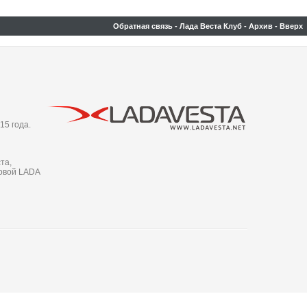
Обратная связь
-
Лада Веста Клуб
-
Архив
-
Вверх
15 года.
та,
новой LADA