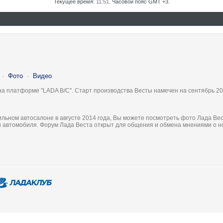
Текущее время:
11:51
. Часовой пояс GMT +3.
·
Фото
·
Видео
на платформе "LADA B/C". Старт производства Весты намечен на сентябрь 20
льном автосалоне в августе 2014 года, Вы можете посмотреть фото Лада Вес
ки автомобиля. Форум Лада Веста открыт для общения и обмена мнениями о 