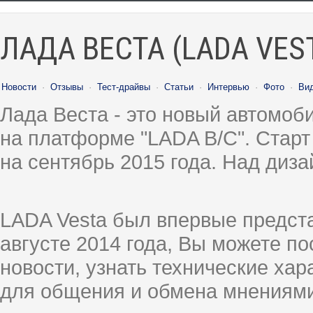
ЛАДА ВЕСТА (LADA VES
Новости
·
Отзывы
·
Тест-драйвы
·
Статьи
·
Интервью
·
Фото
·
Ви
Лада Веста - это новый автомо
на платформе "LADA B/C". Старт
на сентябрь 2015 года. Над диз
LADA Vesta был впервые предст
августе 2014 года, Вы можете п
новости, узнать технические ха
для общения и обмена мнениями