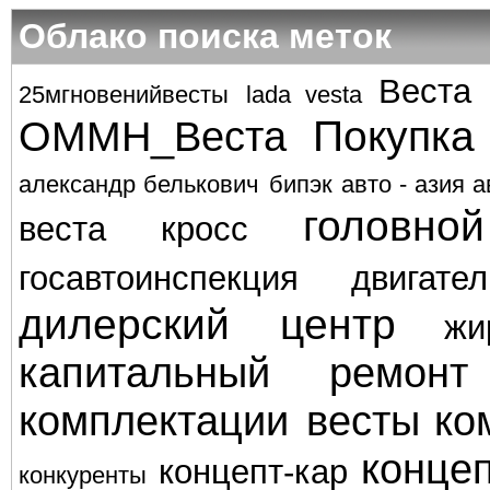
Облако поиска меток
Веста
25мгновенийвесты
lada vesta
Покупка
ОММН_Веста
александр белькович
бипэк авто - азия а
головно
веста кросс
госавтоинспекция
двигател
дилерский центр
жи
капитальный ремонт
комплектации весты
ко
концеп
концепт-кар
конкуренты