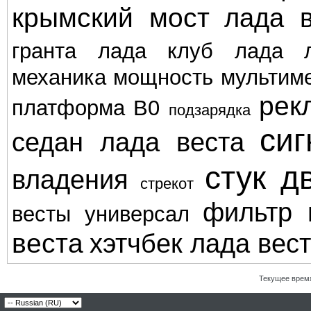
крымский мост
лада в
гранта
лада клуб
лада л
механика
мощность
мультим
рек
платформа В0
подзарядка
сиг
седан лада веста
стук д
владения
стрекот
фильтр 
весты
универсал
веста
хэтчбек лада вес
Текущее врем