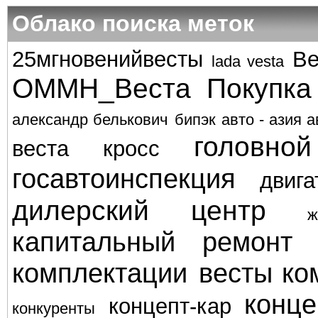
Облако поиска меток
25мгновенийвесты
Ве
lada vesta
ОММН_Веста
Покупка
александр белькович
бипэк авто - азия а
головно
веста кросс
госавтоинспекция
двига
дилерский центр
ж
капитальный ремонт
комплектации весты
ко
конце
концепт-кар
конкуренты