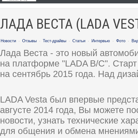
ЛАДА ВЕСТА (LADA VES
Новости
·
Отзывы
·
Тест-драйвы
·
Статьи
·
Интервью
·
Фото
·
Ви
Лада Веста - это новый автомо
на платформе "LADA B/C". Старт
на сентябрь 2015 года. Над диз
LADA Vesta был впервые предст
августе 2014 года, Вы можете п
новости, узнать технические ха
для общения и обмена мнениями