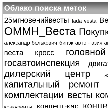
Облако поиска меток
25мгновенийвесты
Ве
lada vesta
ОММН_Веста
Покуп
александр белькович
бипэк авто - азия а
головно
веста кросс
госавтоинспекция
двига
дилерский центр
ж
капитальный ремонт
комплектации весты
ко
конце
концепт-кар
конкуренты