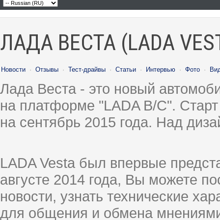
ЛАДА ВЕСТА (LADA VES
Новости
·
Отзывы
·
Тест-драйвы
·
Статьи
·
Интервью
·
Фото
·
Ви
Лада Веста - это новый автомо
на платформе "LADA B/C". Старт
на сентябрь 2015 года. Над диз
LADA Vesta был впервые предст
августе 2014 года, Вы можете п
новости, узнать технические ха
для общения и обмена мнениями