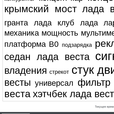
крымский мост
лада в
гранта
лада клуб
лада ла
механика
мощность
мультим
рек
платформа В0
подзарядка
сиг
седан лада веста
стук дв
владения
стрекот
весты
фильтр
универсал
веста
хэтчбек лада вес
Текущее врем