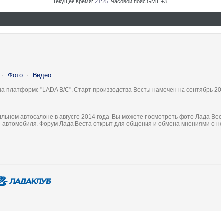
Текущее время:
21:25
. Часовой пояс GMT +3.
·
Фото
·
Видео
на платформе "LADA B/C". Старт производства Весты намечен на сентябрь 20
льном автосалоне в августе 2014 года, Вы можете посмотреть фото Лада Вес
ки автомобиля. Форум Лада Веста открыт для общения и обмена мнениями о 