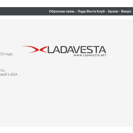
Обратная связь
-
Лада Веста Клуб
-
Архив
-
Вверх
15 года.
та,
новой LADA