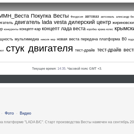
ММН_Веста
Покупка Весты
автоваз
Феодосия
автоэмаль
александр бе
двигатель lada vesta
дилерский центр
игатель
жириновски
крымск
концепт лада веста
ер
концепт-кар
конкуренты
коробка
кража колес
щность
мультимедиа
новая веста
передача
платформа В0
николя мор
подз
стук двигателя
тест-драйв вес
тест-драйв
кот
Текущее время:
14:35
. Часовой пояс GMT +3.
·
Фото
·
Видео
на платформе "LADA B/C". Старт производства Весты намечен на сентябрь 20