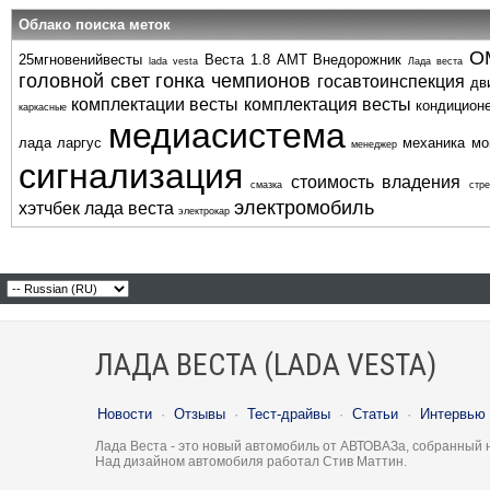
Облако поиска меток
О
25мгновенийвесты
Веста 1.8 АМТ
Внедорожник
lada vesta
Лада веста
головной свет
гонка чемпионов
госавтоинспекция
дв
комплектации весты
комплектация весты
кондицион
каркасные
медиасистема
лада ларгус
механика
мо
менеджер
сигнализация
стоимость владения
смазка
стре
электромобиль
хэтчбек лада веста
электрокар
ЛАДА ВЕСТА (LADA VESTA)
Новости
·
Отзывы
·
Тест-драйвы
·
Статьи
·
Интервью
Лада Веста - это новый автомобиль от АВТОВАЗа, собранный 
Над дизайном автомобиля работал Стив Маттин.