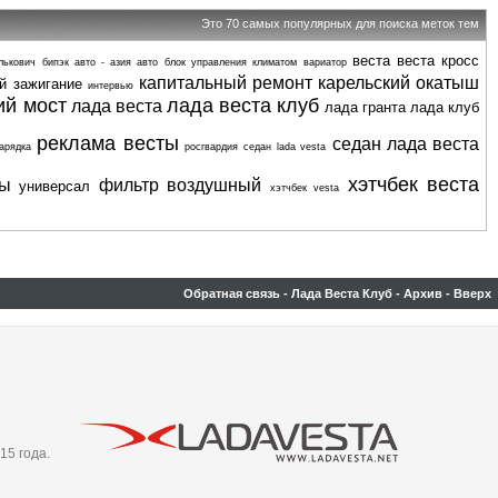
Это 70 самых популярных для поиска меток тем
веста
веста кросс
лькович
бипэк авто - азия авто
блок управления климатом
вариатор
капитальный ремонт
карельский окатыш
й
зажигание
интервью
ий мост
лада веста клуб
лада веста
лада гранта
лада клуб
реклама весты
седан лада веста
арядка
росгвардия
седан lada vesta
хэтчбек веста
ты
фильтр воздушный
универсал
хэтчбек vesta
Обратная связь
-
Лада Веста Клуб
-
Архив
-
Вверх
15 года.