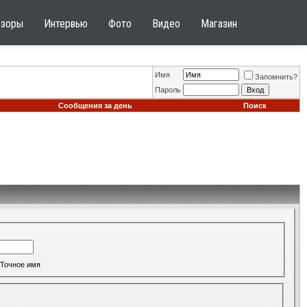
бзоры
Интервью
Фото
Видео
Магазин
Имя
Запомнить?
Пароль
Сообщения за день
Поиск
Точное имя