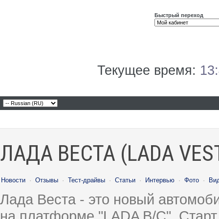
Быстрый переход
Текущее время:
13
ЛАДА ВЕСТА (LADA VES
Новости
·
Отзывы
·
Тест-драйвы
·
Статьи
·
Интервью
·
Фото
·
Ви
Лада Веста - это новый автомо
на платформе "LADA B/C". Старт