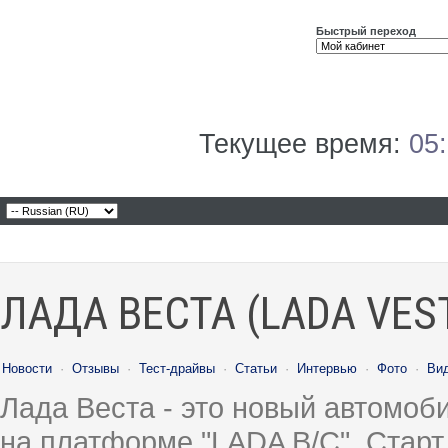
Быстрый переход
Текущее время:
05
ЛАДА ВЕСТА (LADA VES
Новости
·
Отзывы
·
Тест-драйвы
·
Статьи
·
Интервью
·
Фото
·
Ви
Лада Веста - это новый автомо
на платформе "LADA B/C". Старт