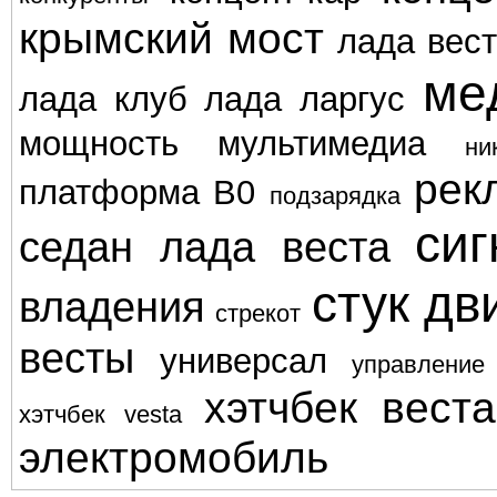
крымский мост
лада вес
ме
лада клуб
лада ларгус
мощность
мультимедиа
ни
рек
платформа В0
подзарядка
сиг
седан лада веста
стук дв
владения
стрекот
весты
универсал
управление
хэтчбек веста
хэтчбек vesta
электромобиль