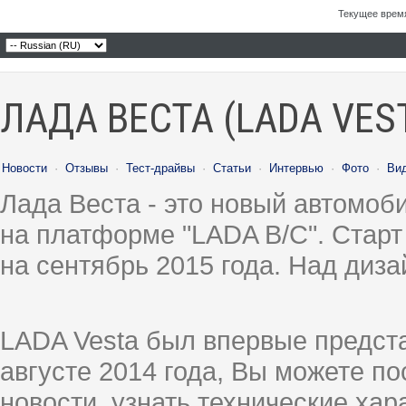
Текущее врем
ЛАДА ВЕСТА (LADA VES
Новости
·
Отзывы
·
Тест-драйвы
·
Статьи
·
Интервью
·
Фото
·
Ви
Лада Веста - это новый автомо
на платформе "LADA B/C". Старт
на сентябрь 2015 года. Над диз
LADA Vesta был впервые предст
августе 2014 года, Вы можете п
новости, узнать технические ха