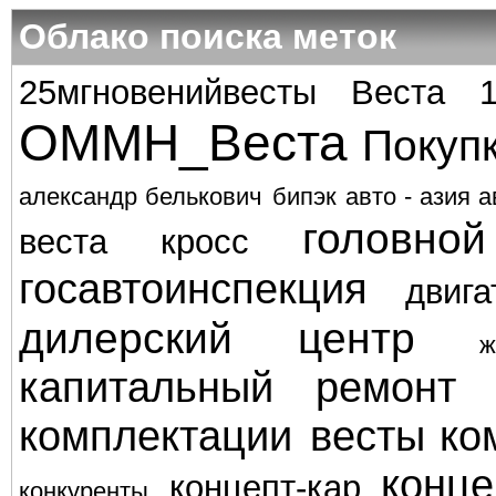
Облако поиска меток
25мгновенийвесты
Веста 
ОММН_Веста
Покуп
александр белькович
бипэк авто - азия а
головно
веста кросс
госавтоинспекция
двига
дилерский центр
ж
капитальный ремонт
комплектации весты
ко
конце
концепт-кар
конкуренты