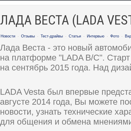
ЛАДА ВЕСТА (LADA VES
Новости
·
Отзывы
·
Тест-драйвы
·
Статьи
·
Интервью
·
Фото
·
Ви
Лада Веста - это новый автомо
на платформе "LADA B/C". Старт
на сентябрь 2015 года. Над диз
LADA Vesta был впервые предст
августе 2014 года, Вы можете п
новости, узнать технические ха
для общения и обмена мнениями