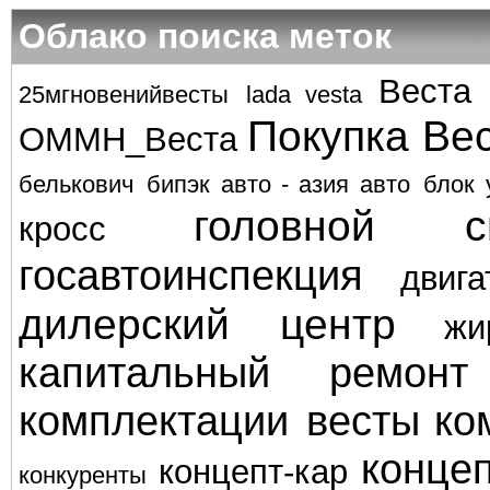
Облако поиска меток
Веста
25мгновенийвесты
lada vesta
Покупка Ве
ОММН_Веста
белькович
бипэк авто - азия авто
блок 
головной с
кросс
госавтоинспекция
двига
дилерский центр
жи
капитальный ремонт
комплектации весты
ко
концеп
концепт-кар
конкуренты