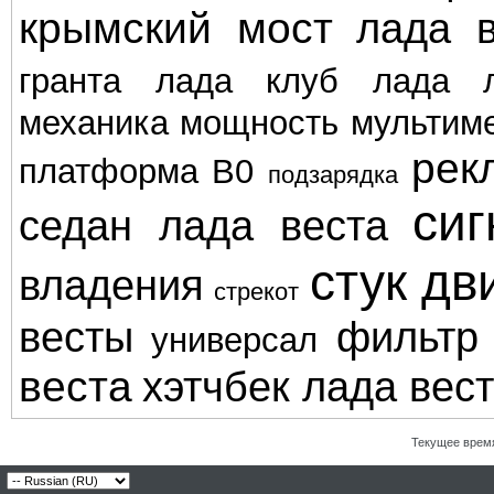
крымский мост
лада в
гранта
лада клуб
лада л
механика
мощность
мультим
рек
платформа В0
подзарядка
сиг
седан лада веста
стук дв
владения
стрекот
весты
фильтр
универсал
веста
хэтчбек лада вес
Текущее врем