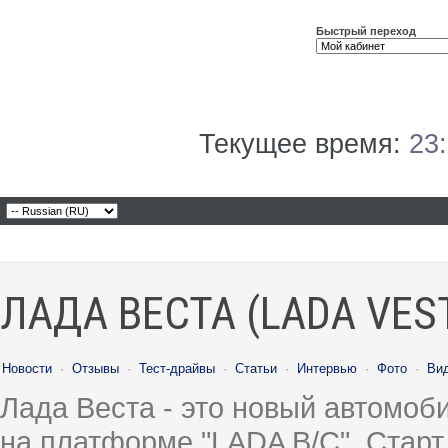
Быстрый переход
Текущее время:
23
ЛАДА ВЕСТА (LADA VES
Новости
·
Отзывы
·
Тест-драйвы
·
Статьи
·
Интервью
·
Фото
·
Ви
Лада Веста - это новый автомо
на платформе "LADA B/C". Старт