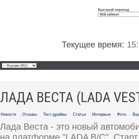
Быстрый переход
Текущее время:
15
ЛАДА ВЕСТА (LADA VES
Новости
·
Отзывы
·
Тест-драйвы
·
Статьи
·
Интервью
·
Фото
·
Ви
Лада Веста - это новый автомо
на платформе "LADA B/C". Старт