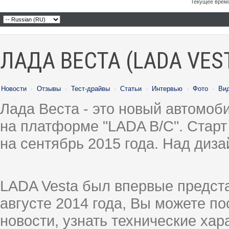
Текущее врем
ЛАДА ВЕСТА (LADA VES
Новости
·
Отзывы
·
Тест-драйвы
·
Статьи
·
Интервью
·
Фото
·
Ви
Лада Веста - это новый автомо
на платформе "LADA B/C". Старт
на сентябрь 2015 года. Над диз
LADA Vesta был впервые предст
августе 2014 года, Вы можете п
новости, узнать технические ха