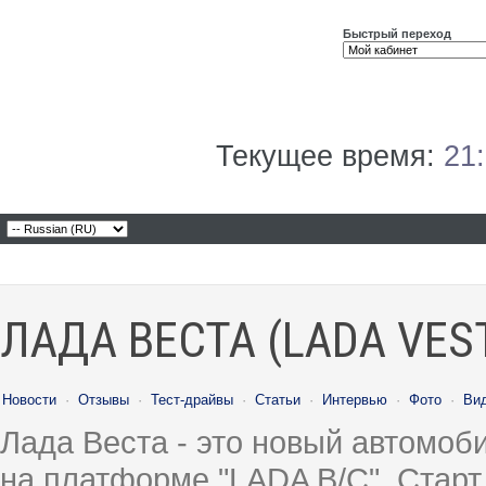
Быстрый переход
Текущее время:
21
ЛАДА ВЕСТА (LADA VES
Новости
·
Отзывы
·
Тест-драйвы
·
Статьи
·
Интервью
·
Фото
·
Ви
Лада Веста - это новый автомо
на платформе "LADA B/C". Старт