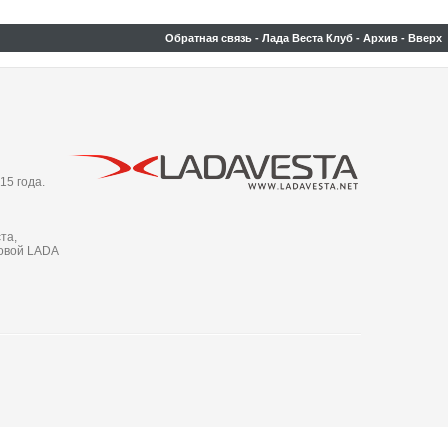
Обратная связь
-
Лада Веста Клуб
-
Архив
-
Вверх
15 года.
та,
новой LADA