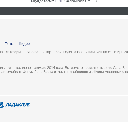
Текущее время:
16:41
. Часовой пояс GMT +3.
·
Фото
·
Видео
на платформе "LADA B/C". Старт производства Весты намечен на сентябрь 20
льном автосалоне в августе 2014 года, Вы можете посмотреть фото Лада Вес
ки автомобиля. Форум Лада Веста открыт для общения и обмена мнениями о 