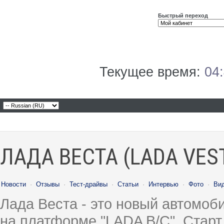
Быстрый переход
Текущее время:
04
ЛАДА ВЕСТА (LADA VES
Новости
·
Отзывы
·
Тест-драйвы
·
Статьи
·
Интервью
·
Фото
·
Ви
Лада Веста - это новый автомо
на платформе "LADA B/C". Старт