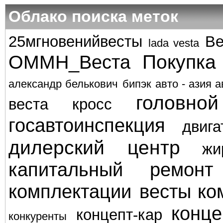
Облако поиска меток
25мгновенийвесты
Ве
lada vesta
Покупка
ОММН_Веста
александр белькович
бипэк авто - азия а
головно
веста кросс
госавтоинспекция
двига
дилерский центр
жи
капитальный ремонт
комплектации весты
ко
конце
концепт-кар
конкуренты