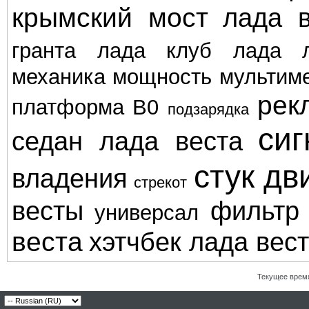
крымский мост
лада в
гранта
лада клуб
лада л
механика
мощность
мультим
рек
платформа В0
подзарядка
сиг
седан лада веста
стук дв
владения
стрекот
весты
фильтр
универсал
веста
хэтчбек лада вес
Текущее врем