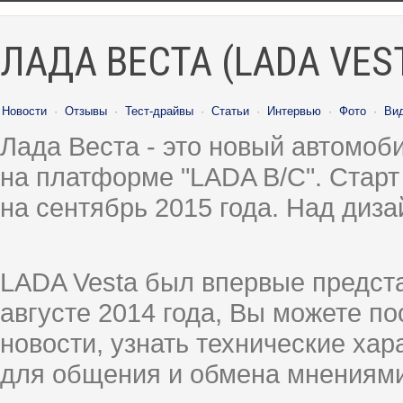
ЛАДА ВЕСТА (LADA VES
Новости
·
Отзывы
·
Тест-драйвы
·
Статьи
·
Интервью
·
Фото
·
Ви
Лада Веста - это новый автомо
на платформе "LADA B/C". Старт
на сентябрь 2015 года. Над диз
LADA Vesta был впервые предст
августе 2014 года, Вы можете п
новости, узнать технические ха
для общения и обмена мнениями