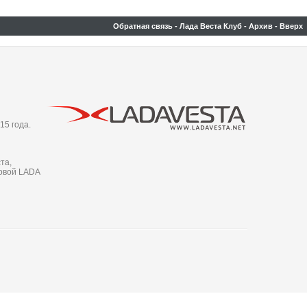
Обратная связь
-
Лада Веста Клуб
-
Архив
-
Вверх
15 года.
та,
новой LADA