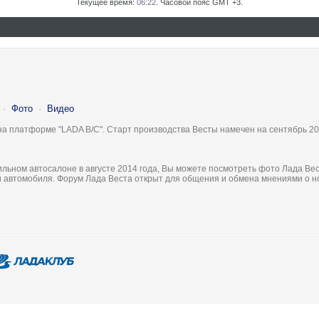
Текущее время:
06:22
. Часовой пояс GMT +3.
·
Фото
·
Видео
на платформе "LADA B/C". Старт производства Весты намечен на сентябрь 20
льном автосалоне в августе 2014 года, Вы можете посмотреть фото Лада Вес
ки автомобиля. Форум Лада Веста открыт для общения и обмена мнениями о 